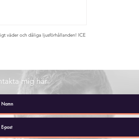
igt väder och dåliga ljusförhållanden! ICE
takta mig här