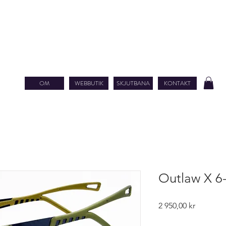
OM
WEBBUTIK
SKJUTBANA
KONTAKT
Outlaw X 6
Pris
2 950,00 kr