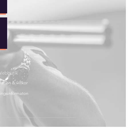
ebbutik
ation & villkor
ingsinformaton