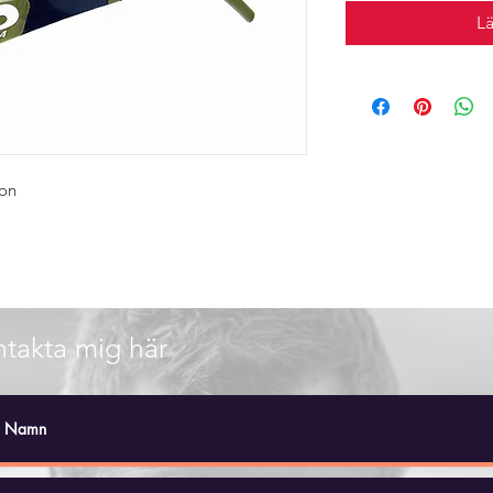
L
bon
takta mig här