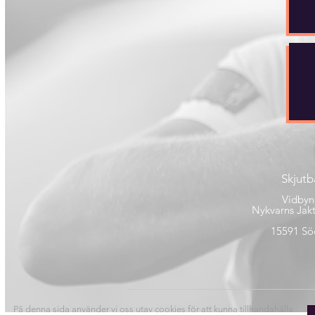
Skjut
Vidbyn
Nykvarns Jakt
15591 Söd
På denna sida använder vi oss utav cookies för att kunna tillhandahålla