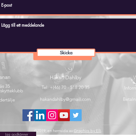
Skicka
banan
Håkan Dahlby
W
äs 35
Tel: +(46) 70 - 518 20 35
Inform
skytteklubb
hakandahlby@gmail.com
Betaln
ertälje
©2019, en hemsida av
Graphics by Elli
.
Jag godkänner