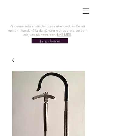
På denna sida använder vi oss utav cookies för att
kunna tillhandahålla de tjänster och upplevelser som
erbjuds på hemsidan.
LÄS MER
Jag godkänner