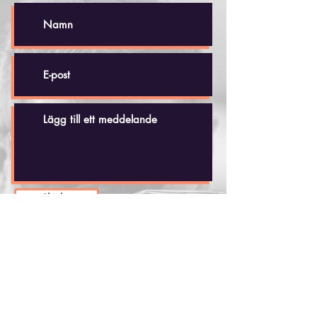
Skicka
Håkan Dahlby
Tel: +(46)
70 - 518 20 35
hakandahlby@gmail.com
Skjutbanan