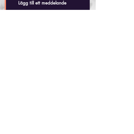
Skicka
Håkan Dahlby
Tel: +(46)
70 - 518 20 35
hakandahlby@gmail.com
Skjutbanan
Vidbynäs 35
Nykvarns Jaktskytteklubb
15591 Södertälje
Webbutik
Information & villkor