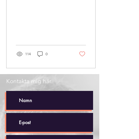
114
0
Kontakta mig här