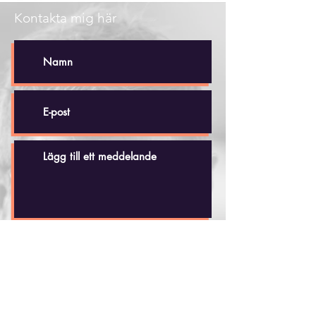
Kontakta mig här
Skicka
Håkan Dahlby
Tel: +(46)
70 - 518 20 35