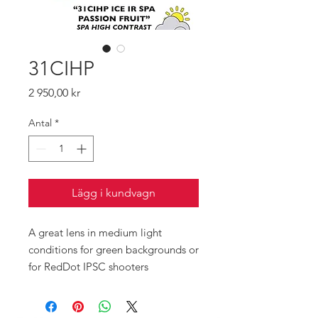
31CIHP
Pris
2 950,00 kr
Antal
*
Lägg i kundvagn
A great lens in medium light
conditions for green backgrounds or
for RedDot IPSC shooters