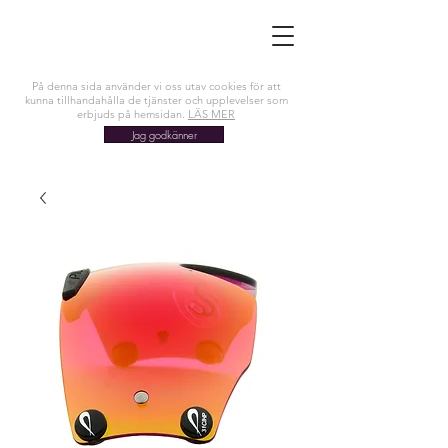
På denna sida använder vi oss utav cookies för att
kunna tillhandahålla de tjänster och upplevelser som
erbjuds på hemsidan.
LÄS MER
Jag godkänner