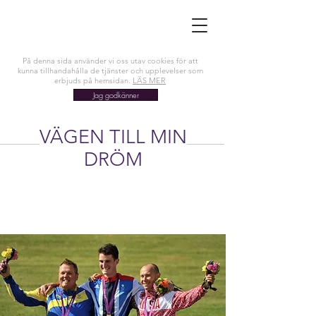
På denna sida använder vi oss utav cookies för att
kunna tillhandahålla de tjänster och upplevelser som
erbjuds på hemsidan.
LÄS MER
Jag godkänner
VÄGEN TILL MIN
DRÖM