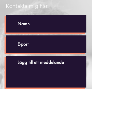
Kontakta mig här
Skicka
Håkan Dahlby
Tel: +(46)
70 - 518 20 35