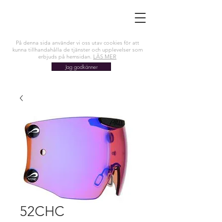
På denna sida använder vi oss utav cookies för att
kunna tillhandahålla de tjänster och upplevelser som
erbjuds på hemsidan.
LÄS MER
Jag godkänner
52CHC