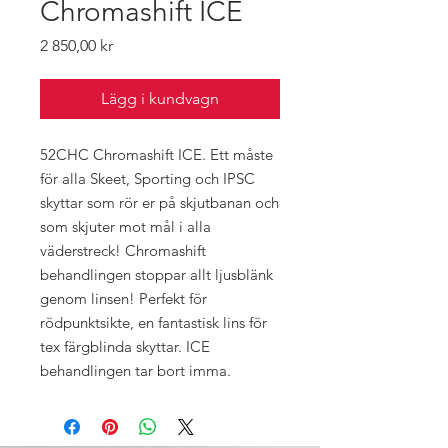
Chromashift ICE
Pris
2 850,00 kr
Lägg i kundvagn
52CHC Chromashift ICE. Ett måste
för alla Skeet, Sporting och IPSC
skyttar som rör er på skjutbanan och
som skjuter mot mål i alla
väderstreck! Chromashift
behandlingen stoppar allt ljusblänk
genom linsen! Perfekt för
rödpunktsikte, en fantastisk lins för
tex färgblinda skyttar. ICE
behandlingen tar bort imma.