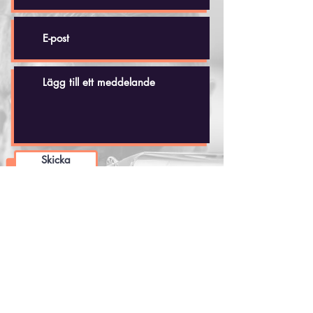
Skicka
Håkan Dahlby
Tel: +(46)
70 - 518 20 35
hakandahlby@gmail.com
Skjutbanan
Vidbynäs 35
Nykvarns Jaktskytteklubb