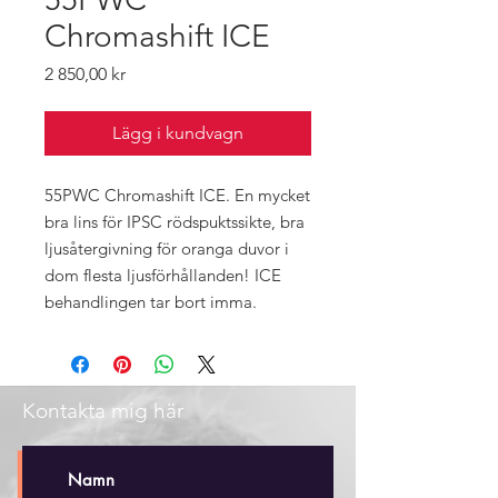
Chromashift ICE
Pris
2 850,00 kr
Lägg i kundvagn
55PWC Chromashift ICE. En mycket
bra lins för IPSC rödspuktssikte, bra
ljusåtergivning för oranga duvor i
dom flesta ljusförhållanden! ICE
behandlingen tar bort imma.
Kontakta mig här