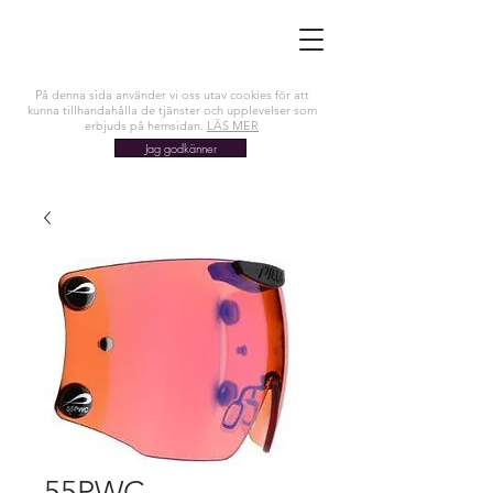
På denna sida använder vi oss utav cookies för att
kunna tillhandahålla de tjänster och upplevelser som
erbjuds på hemsidan.
LÄS MER
Jag godkänner
55PWC