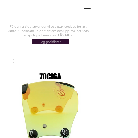
På denna sida använder vi oss utav cookies för att
kunna tillhandahålla de tjänster och upplevelser som
erbjuds på hemsidan.
LÄS MER
Jag godkänner