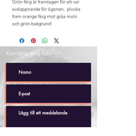
Grön färg är framtagen för att var
avslappnande för ögonen, plocka
fram orange färg mot gråa moln
och grön bakgrund!
Kontakta mig här