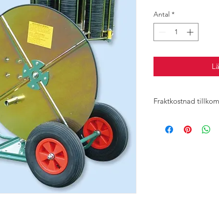
Antal
*
L
Fraktkostnad tillko