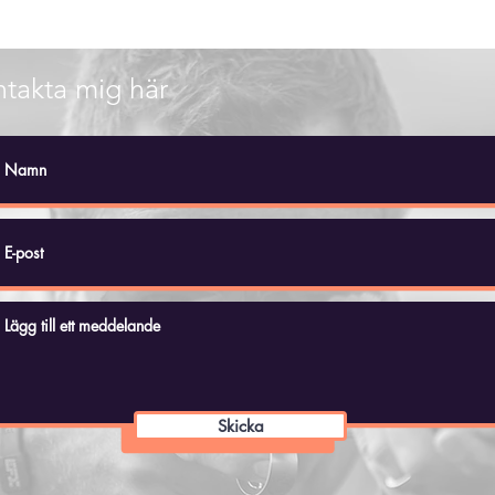
takta mig här
Skicka