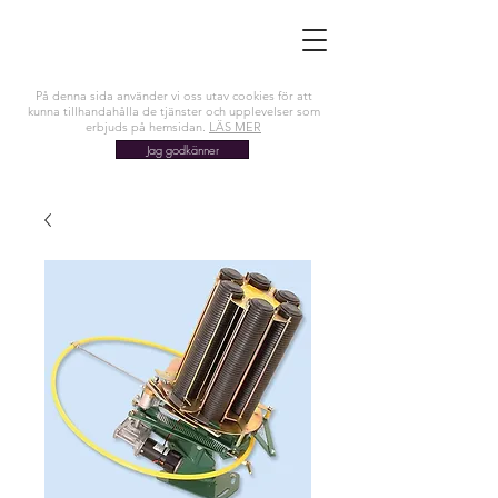
På denna sida använder vi oss utav cookies för att
kunna tillhandahålla de tjänster och upplevelser som
erbjuds på hemsidan.
LÄS MER
Jag godkänner