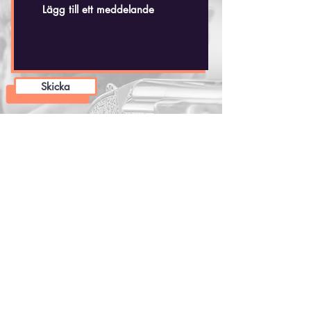
Skicka
Håkan Dahlby
Tel: +(46)
70 - 518 20 35
hakandahlby@gmail.com
Skjutbanan
Vidbynäs 35
Nykvarns Jaktskytteklubb
15591 Södertälje
Webbutik
Information & villkor