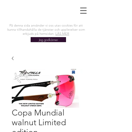
På denna sida använder vi oss utav cookies för att
kunna tillhandahålla de tjänster och upplevelser som
erbjuds på hemsidan.
LÄS MER
Jag godkänner
Copa Mundial
walnut Limited