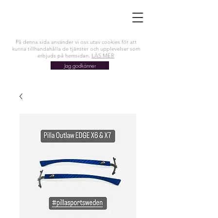
På denna sida använder vi oss utav cookies för att
kunna tillhandahålla de tjänster och upplevelser som
erbjuds på hemsidan.
LÄS MER
Jag godkänner