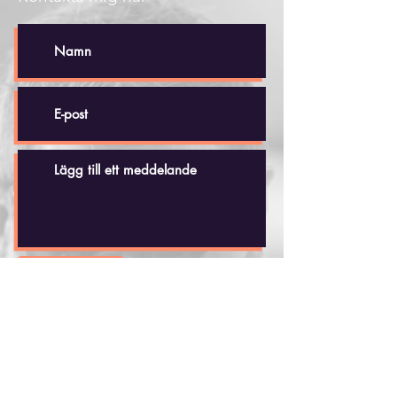
Skicka
Håkan Dahlby
Tel: +(46)
70 - 518 20 35
hakandahlby@gmail.com