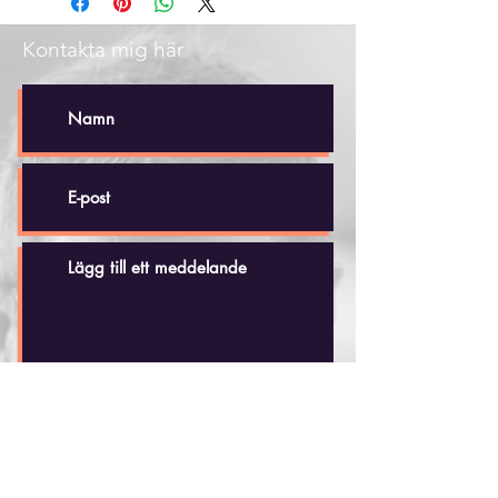
Kontakta mig här
Skicka
Håkan Dahlby
Tel: +(46)
70 - 518 20 35