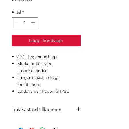
Antal
*
Lägg i kundvagn
64% ljusgenomsläpp
Mörka moln, svåra
ljusförhållanden
Fungerar bäst i disiga
förhållanden
Lerduva och Pappmål IPSC
Fraktkostnad tillkommer