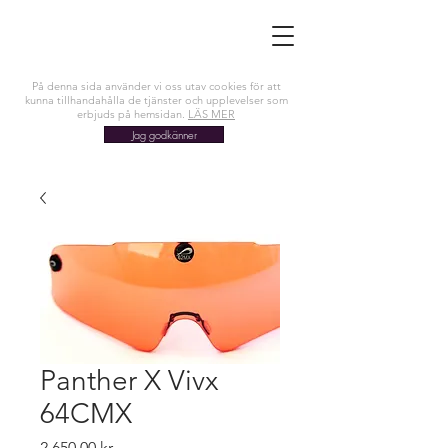
På denna sida använder vi oss utav cookies för att
kunna tillhandahålla de tjänster och upplevelser som
erbjuds på hemsidan.
LÄS MER
Jag godkänner
Panther X Vivx
64CMX
Pris
2 650,00 kr