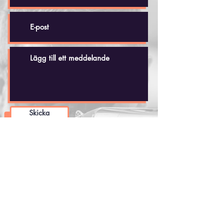
Skicka
Håkan Dahlby
Tel: +(46)
70 - 518 20 35
hakandahlby@gmail.com
Skjutbanan
Vidbynäs 35
Nykvarns Jaktskytteklubb