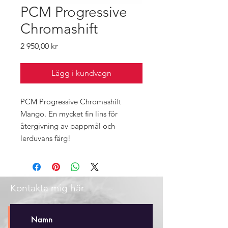
PCM Progressive
Chromashift
Pris
2 950,00 kr
Lägg i kundvagn
PCM Progressive Chromashift
Mango. En mycket fin lins för
återgivning av pappmål och
lerduvans färg!
Kontakta mig här