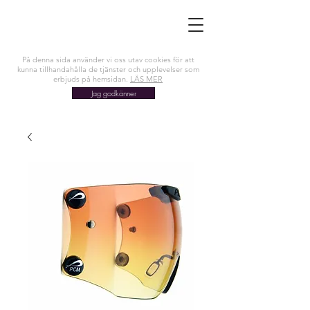
På denna sida använder vi oss utav cookies för att
kunna tillhandahålla de tjänster och upplevelser som
erbjuds på hemsidan.
LÄS MER
Jag godkänner