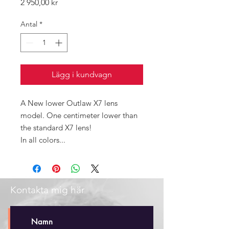
Pris
2 950,00 kr
Antal
*
Lägg i kundvagn
A New lower Outlaw X7 lens
model. One centimeter lower than
the standard X7 lens!
In all colors...
Kontakta mig här