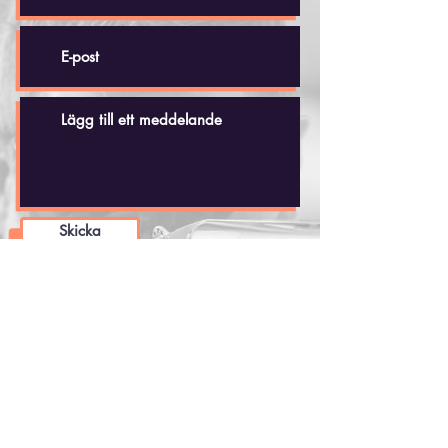
Skicka
Håkan Dahlby
Tel: +(46)
70 - 518 20 35
hakandahlby@gmail.com
Skjutbanan
Vidbynäs 35
Nykvarns Jaktskytteklubb