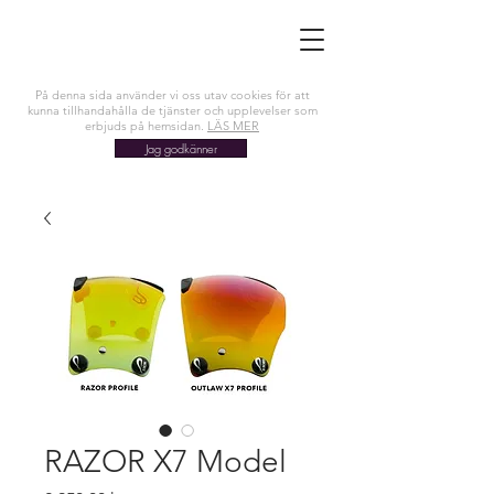
På denna sida använder vi oss utav cookies för att
kunna tillhandahålla de tjänster och upplevelser som
erbjuds på hemsidan.
LÄS MER
Jag godkänner
RAZOR X7 Model