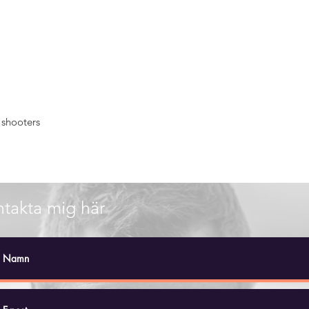
 shooters
takta mig här