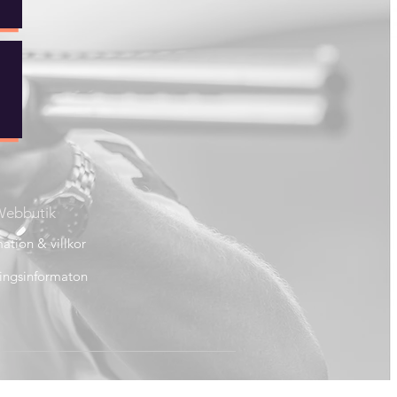
ebbutik
ation & villkor
ingsinformaton