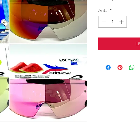
Antal
*
L