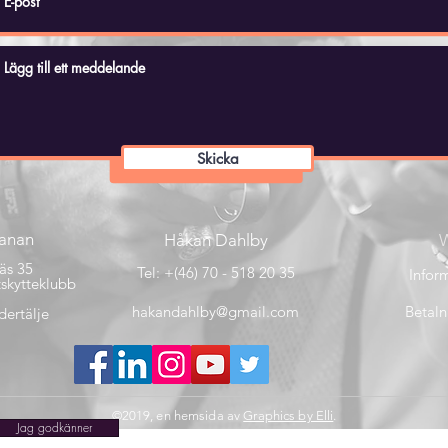
Skicka
banan
Håkan Dahlby
W
äs 35
Tel: +(46) 70 - 518 20 35
Inform
skytteklubb
hakandahlby@gmail.com
Betaln
ertälje
©2019, en hemsida av
Graphics by Elli
.
Jag godkänner