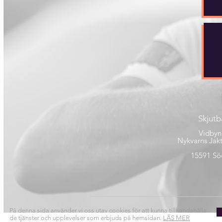
Skjut
Vidbyn
Nykvarns Jakt
15591 Söd
På denna sida använder vi oss utav cookies för att kunna tillhandahålla
de tjänster och upplevelser som erbjuds på hemsidan.
LÄS MER