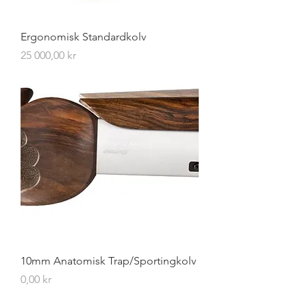
Ergonomisk Standardkolv
Pris
25 000,00 kr
10mm Anatomisk Trap/Sportingkolv
Pris
0,00 kr