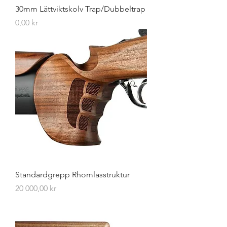
30mm Lättviktskolv Trap/Dubbeltrap
Pris
0,00 kr
Standardgrepp Rhomlasstruktur
Pris
20 000,00 kr