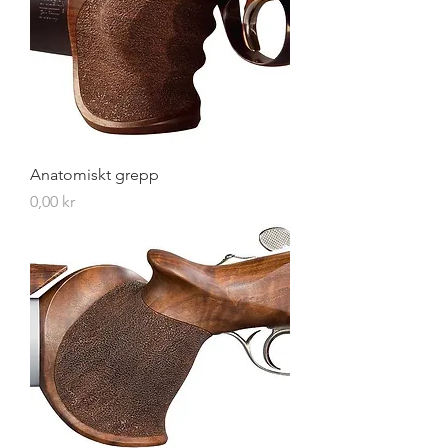
Anatomiskt grepp
Pris
0,00 kr