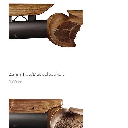
20mm Trap/Dubbeltrapkolv
Pris
0,00 kr