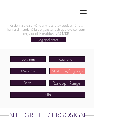
På denna sida använder vi oss utav cookies för att
kunna tillhandahålla de tjänster och upplevelser som
erbjuds på hemsidan.
LÄS MER
Jag godkänner
Bowman
Castellani
MePaBlu
Nill-Griffe/Ergosign
Peltor
Randoph Ranger
Pilla
NILL-GRIFFE / ERGOSIGN
NILL-GRIFFE/ERGOSIGN