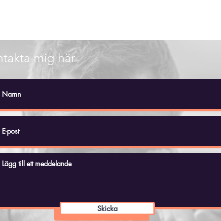
takta mig här
Skicka